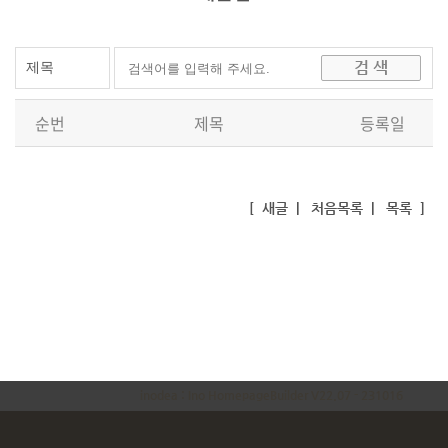
순번
제목
등록일
[
새글
|
처음목록
|
목록
]
inodea : Ino HomepageBuilder V22.07 - 231016