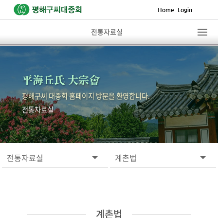
Home
Login
전통자료실
平海丘氏 大宗會
평해구씨 대종회 홈페이지 방문을 환영합니다.
전통자료실
전통자료실
계촌법
계촌법